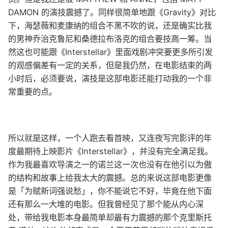
DAMON 的演技震撼了。同样很简单地跟《Gravity》对比
下，海瑟薇和麦康纳的组合不黑不吹的说，还是确实比我
的男神乔治克鲁尼和桑德拉布洛克的组合要技高一筹。当
然这也可能跟《Interstellar》里面戏剧冲突要更多所引发
的观感偏差有一定的关系，但是我仍然，在电影结束的两
小时后，必须要说，演技是这部电影还能打动我的一个非
常重要的点。
所以就是这样，一个人跑去看首映，又连夜写完影评的年
度最期待上映影片《Interstellar》，并没有完全满足我。
作为我最喜欢导演之一的诺兰这一次也没有在他引以为傲
的结构和故事上给我太大的震撼。总的来说这部电影更像
是「为赋新词强说愁」，你不能说它不好，毕竟在他下面
还有那么一大堆的电影。但我曾经见了那个能从内心深
处，带给我电影本身最简单却最有力震撼的那个克里斯托