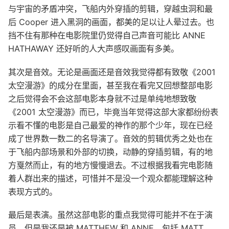
与宇宙的矛盾冲突，飞船内外穿插的剪辑，穿越虫洞和最
后 Cooper 进入黑洞的画面，都美的足以让人晕过去。也
挡不住有那种在电影院里仍觉得自己声音可能比 ANNE
HATHAWAY 还好听的人大声感叹画面有多美。
其次是音效。无论是画面还是音效我觉得都有致敬《2001
太空漫游》的成分在里面，甚至我在看完又回想整部电影
之后觉得会不会这部电影本身就不过是单纯地想致敬
《2001 太空漫游》而已，毕竟当年觉得这部大家都纷纷表
示看不懂的电影是自己最爱的神作的那个少年，现在已经
成了世界数一数二的名导演了。音效的剪辑优秀之处也在
于飞船内部场景和外部的切换，动静的穿插剪辑，有的地
方戛然而止，有的地方慢慢退去。不过根据我看完电影随
着人群出来的描述，可惜并不是没一个观众都能理解这种
表现方式的。
最后是表演。虽然这部电影的重点我觉得可能并不在于演
员。但是我还是被 MATTHEW 和 ANNE，包括 MATT