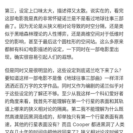
第三，设定上口味太大，描述得又太散。说实在的，看完
这部电影我是真的非常怀疑诺兰是不是看过地球往事三部
曲了。因为无论是从狭义相对论导致的时空分隔，还是类
似于黑暗森林理论的人性博弈，还是高维空间对于低维时
空的影响，甚至于最后这个圆柱形的空间站。这么多原来
都鲜有科幻电影描述的设定，一下同时在一部电影里出
现，确实很容易引起人们的遐想。
但是同时又是很明显的，这些设定到底诺兰吃下来了么？
要知道这样一部电影不是像《地球往事三部曲》一样洋洋
洒洒近百万字的文学作品。同时又作为编剧的诺兰似乎对
于这些设定的了解还不够。至少从我这样一个科幻爱好者
的角度来看，我首先不能理解在第一个行星的表面和其轨
道上哪来的狭义相对论的隔离。第二我不能理解为什么既
然高速是因黑洞造成的，却单独只有第一个行星表面有高
速，其他的行星表面没有？而且 Cooper 都进黑洞了人类
又在几十年的时间内把他找回来了？狭义相对论这时候又