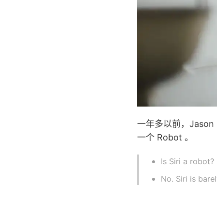
一年多以前，Jason Sn
一个 Robot 。
Is Siri a robot?
No. Siri is bare