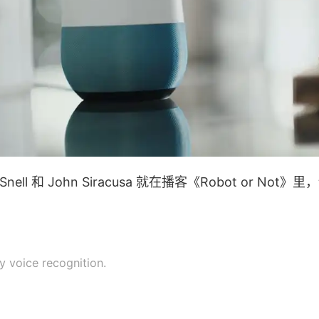
ell 和 John Siracusa 就在播客《Robot or Not》里
ly voice recognition.