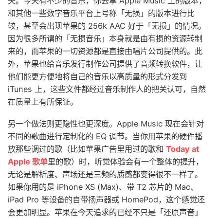
失。今天有不少的音乐，你去拿 Apple Music 上的版本，
和其他一些数字音乐平台上号称「无损」的版本进行比
较，甚至会出现苹果的 256k AAC 好于「无损」的情况。
因为很多所谓的「无损音乐」本身就是由有损的资源转制
来的，而苹果的一切资源都是直接由唱片公司提供的。此
外，苹果也给音乐发行制作公司提供了音频转换软件，让
他们能更方便地将自己的音乐以高质量的形式分发到
iTunes 上，这些文件都经过音乐制作人的把关认可，自然
在质量上有所保证。
另一个做法则更隐性也更深度。Apple Music 现在会针对
不同的歌曲进行定制化的 EQ 调节。当你用苹果的硬件播
放那些调过的歌（比如苹果广告里用过的歌和
Today at
Apple 歌单
里的歌）时，听觉体验会有一个整体的提升，
无论是解析度、声场还是三频的质感都变得很不一样了。
如果你用的是 iPhone XS (Max)、带 T2 芯片的 Mac、
iPad Pro 等设备的自带扬声器或 HomePod，这个感觉还
会更加明显。苹果在今天追求的已经不只是「还原声音」